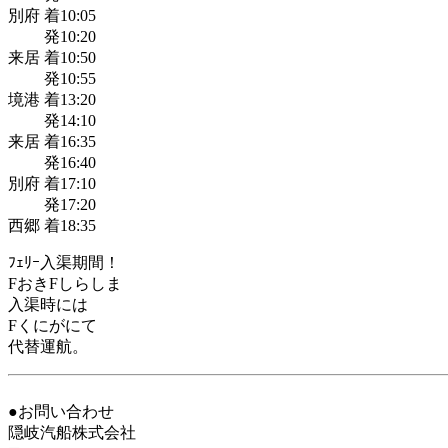
別府 着10:05
発10:20
来居 着10:50
発10:55
境港 着13:20
発14:10
来居 着16:35
発16:40
別府 着17:10
発17:20
西郷 着18:35
ﾌｪﾘｰ入渠期間！
FおきFしらしま
入渠時には
Fくにがにて
代替運航。
●お問い合わせ
隠岐汽船株式会社