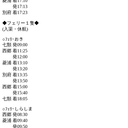
菱浦 着17:10
発17:13
別府 着17:23
◆フェリー１隻◆
(入渠・休航)
○ﾌｪﾘｰおき
七類 発09:00
西郷 着11:25
発12:00
菱浦 着13:10
発13:20
別府 着13:35
発13:50
西郷 着15:00
発15:40
七類 着18:05
○ﾌｪﾘｰしらしま
西郷 発08:30
菱浦 着09:40
発09:50