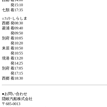
発15:10
七類 着17:35
○ﾌｪﾘｰしらしま
西郷 発08:30
菱浦 着09:40
発09:50
別府 着10:05
発10:20
来居 着10:50
発10:55
境港 着13:20
発14:25
別府 着17:05
発17:15
西郷 着18:30
●お問い合わせ
隠岐汽船株式会社
〒685-0013