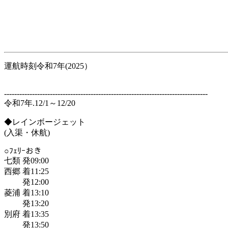
運航時刻令和7年(2025）
--------------------------------------------------------------------------------
令和7年.12/1～12/20
◆レインボージェット
(入渠・休航)
○ﾌｪﾘｰおき
七類 発09:00
西郷 着11:25
発12:00
菱浦 着13:10
発13:20
別府 着13:35
発13:50