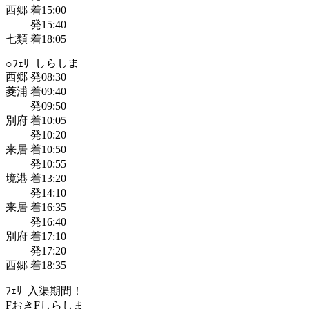
西郷 着15:00
発15:40
七類 着18:05
○ﾌｪﾘｰしらしま
西郷 発08:30
菱浦 着09:40
発09:50
別府 着10:05
発10:20
来居 着10:50
発10:55
境港 着13:20
発14:10
来居 着16:35
発16:40
別府 着17:10
発17:20
西郷 着18:35
ﾌｪﾘｰ入渠期間！
FおきFしらしま