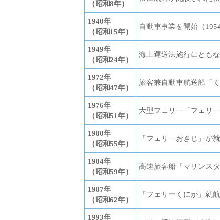
（昭和8年）
1940年
自動車事業を開始（19
（昭和15年）
1949年
海上運送法施行にともな
（昭和24年）
1972年
旅客兼自動車航送船「く
（昭和47年）
1976年
大型フェリー「フェリー
（昭和51年）
1980年
「フェリーおきじ」が就
（昭和55年）
1984年
高速旅客船「マリンスタ
（昭和59年）
1987年
「フェリーくにが」就航
（昭和62年）
1993年