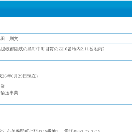
池田 則文
島根県隠岐郡隠岐の島町中町目貫の四10番地内2.11番地内2
（平成26年6月29日現在）
事業
車輸送事業
松江市美保関町七類3246番地1 電話:0852-72-2215