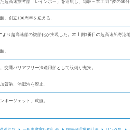
た超高速旅客船「レインボー」を運航し、隠岐～本土間 “夢の60分
航。創立100周年を迎える。
により超高速船の複船化が実現した。本土側3番目の超高速船寄港
航。
。交通バリアフリー法適用船として設備が充実。
加賀港、浦郷港を廃止。
ンボージェット」就航。
運送約款
一般事業主行動計画
国民保護業務計画
リンク集