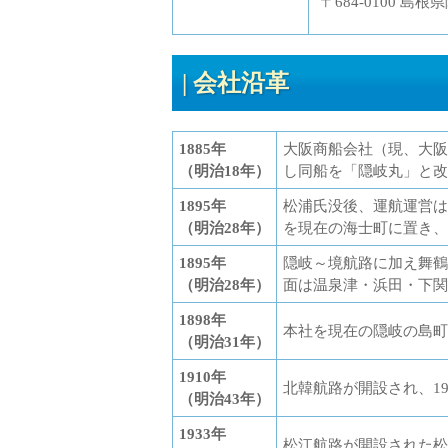
〒684-0100 島根
会社沿革
1885年
大阪商船会社（現、大阪
（明治18年）
し同船を「隠岐丸」と改
1895年
松浦氏没後、運航運営は
（明治28年）
を現在の海士町に置き、
1895年
隠岐～境航路に加え舞鶴
（明治28年）
面は温泉津・浜田・下関
1898年
本社を現在の隠岐の島町
（明治31年）
1910年
北韓航路が開設され、1
（明治43年）
1933年
松江航路が開設された松