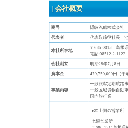
会社概要
商号
隠岐汽船株式会社
代表者
代表取締役社長 
〒685-0013 
本社所在地
電話:08512-2-1122
会社創立
明治28年7月8日
資本金
479,750,000円
一般旅客定期航路
事業内容
一般区域貨物自動
国内旅行業
●本土側の営業所
七類営業所
〒690-1311島根県