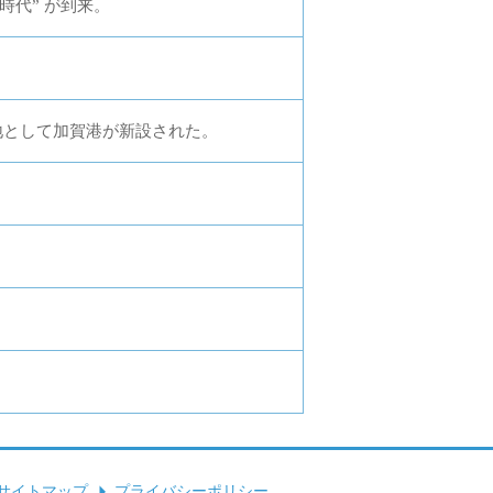
時代” が到来。
地として加賀港が新設された。
サイトマップ
プライバシーポリシー