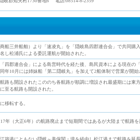
県隠岐郡知夫村1730番地6 電話:08514-8-2359
商船三井船舶）より「速凌丸」を「隠岐島四郡連合会」で共同購
名し松浦氏による委託運航が開始された。
「四郡連合会」による島営時代を経た後、島民資本による現在の
同年10月には姉妹船「第二隠岐丸」を加えて2船体制で営業が開始
航路も開設されたこののち各航路が順調に増設され最盛期には東
に至る航路も開設された。
に移転する。
917年（大正6年）の航路廃止まで短期間ではあるが大陸まで航路
江築港にともない隠岐～美保関・境を経由し松江港まで航路を延