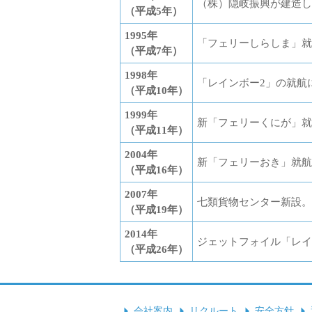
（株）隠岐振興が建造し
（平成5年）
1995年
「フェリーしらしま」就
（平成7年）
1998年
「レインボー2」の就航
（平成10年）
1999年
新「フェリーくにが」就
（平成11年）
2004年
新「フェリーおき」就航
（平成16年）
2007年
七類貨物センター新設。
（平成19年）
2014年
ジェットフォイル「レイ
（平成26年）
会社案内
リクルート
安全方針