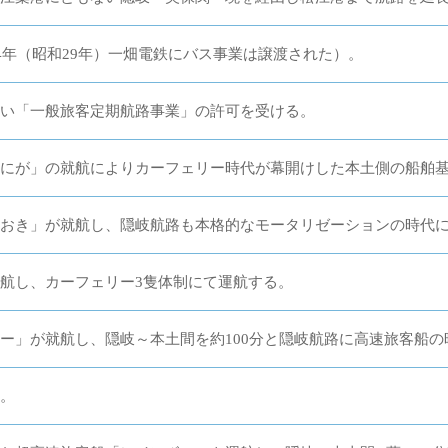
54年（昭和29年）一畑電鉄にバス事業は譲渡された）。
い「一般旅客定期航路事業」の許可を受ける。
にが」の就航によりカーフェリー時代が幕開けした本土側の船舶
おき」が就航し、隠岐航路も本格的なモータリゼーションの時代
航し、カーフェリー3隻体制にて運航する。
ー」が就航し、隠岐～本土間を約100分と隠岐航路に高速旅客船の
。