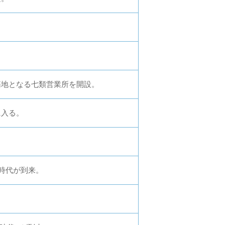
基地となる七類営業所を開設。
に入る。
時代が到来。