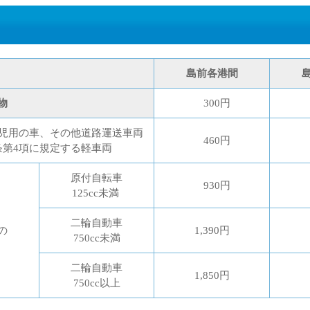
島前各港間
物
300円
児用の車、その他道路運送車両
460円
条第4項に規定する軽車両
原付自転車
930円
125cc未満
二輪自動車
の
1,390円
750cc未満
二輪自動車
1,850円
750cc以上