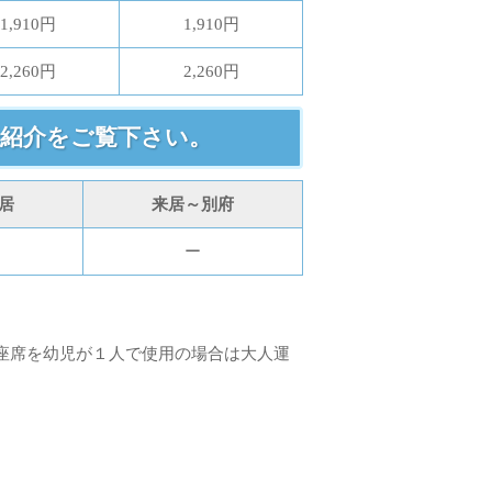
1,910円
1,910円
2,260円
2,260円
紹介をご覧下さい。
居
来居～別府
ー
座席を幼児が１人で使用の場合は大人運