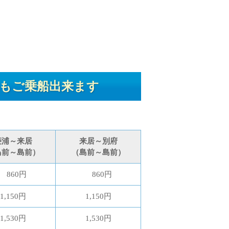
もご乗船出来ます
菱浦～来居
来居～別府
島前～島前）
（島前～島前）
860円
860円
1,150円
1,150円
1,530円
1,530円