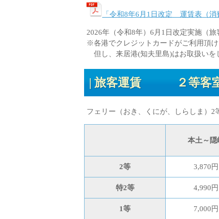
「令和8年6月1日改定 運賃表（消費
2026年（令和8年）6月1日改定実施（旅
※各港でクレジットカードがご利用頂け
但し、来居港(知夫里島)はお取扱いを
旅客運賃 ２等客室
フェリー（おき、くにが、しらしま）2
本土～隠
2等
3,870円
特2等
4,990円
1等
7,000円