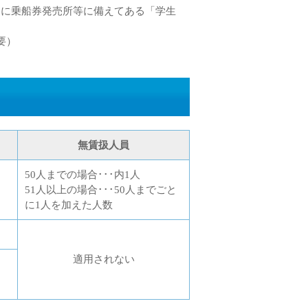
もに乗船券発売所等に備えてある「学生
要）
無賃扱人員
50人までの場合･･･内1人
51人以上の場合･･･50人までごと
に1人を加えた人数
適用されない