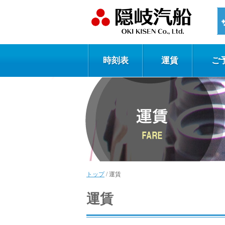
時刻表
運賃
ご
トップ
/
運賃
運賃