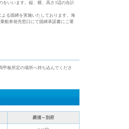
のをいいます。縦、横、高さ3辺の合計
による固縛を実施いたしております。海
、乗船券発売窓口にて固縛承諾書にご署
車両甲板所定の場所へ持ち込んでくださ
菱浦～別府