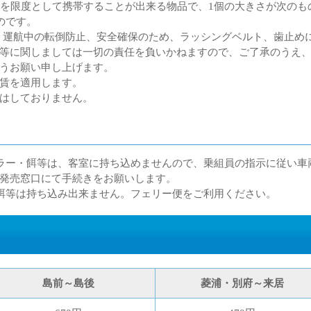
でを限度として携帯することが出来る物品で、1個の大きさが次のも
のです。
運航中の転倒防止、安全確保のため、ラッシングベルト、歯止め
等に関しましては一切の責任を負いかねますので、ご了承のうえ
いますようお願い申し上げます。
賃を適用します。
はしておりません。
ーラー・餌等は、客室に持ち込めませんので、乗組員の指示に従い
発売窓口にて手続きをお願いします。
、餌等は持ち込み出来ません。フェリー便をご利用ください。
島前～島後
菱浦・別府～来居