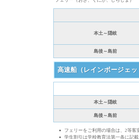
本土～隠岐
島後～島前
高速船（レインボージェッ
本土～隠岐
島後～島前
フェリーをご利用の場合は、2等客
学生割引は学校教育法第一条に記載