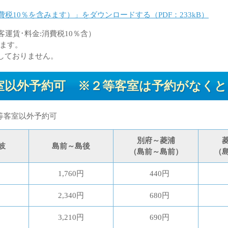
税10％を含みます）」をダウンロードする（PDF：233kB）
客運賃･料金:消費税10％含）
ます。
しておりません。
以外予約可 ※２等客室は予約がなくと
等客室以外予約可
別府～菱浦
岐
島前～島後
（島前～島前）
（
1,760円
440円
2,340円
680円
3,210円
690円