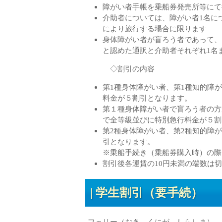
障がい者手帳を乗船券発売所等にて
介助者については、障がい者1名に
により旅行する場合に限ります
身体障がい者が盲ろう者であって、
と認めた通訳と介助者それぞれ1名
◇割引の内容
第1種身体障がい者、第1種知的障
料金が５割引となります。
第１種身体障がい者で盲ろう者の方
で全等級並びに特別急行料金が５割
第2種身体障がい者、第2種知的障
引となります。
※乗船手続き（乗船券購入時）の
割引後各運賃の10円未満の端数は
学生割引（要手続）
フェリー（おき、くにが、しらしま）