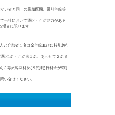
障がい者と同一の乗船区間、乗船等級等
いて当社において通訳・介助能力がある
る場合に限ります
本人と介助者１名は全等級並びに特別急行
通訳1名・介助者１名、あわせて２名ま
特別２等旅客室料及び特別急行料金が5割
お問い合せください。