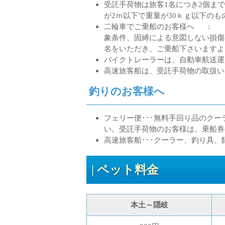
受託手荷物は旅客1名につき2個ま
が2ｍ以下で重量が30ｋｇ以下のも
二輪車でご乗船のお客様へ : 
象条件、固縛による意図しない損傷
名をいただき、ご乗船下さ
バイクトレーラーは、自動車航送運
高速旅客船は、受託手荷物の取扱い
釣りのお客様へ
フェリー便･･･無料手回り品のク
い。受託手荷物のお客様は、乗船券
高速旅客船･･･クーラー、釣り具
ペット料金
本土～隠岐