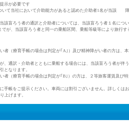
提示が必要です
ついて当社において介助能力があると認めた介助者1名が当該 
当該盲ろう者の通訳と介助者については、当該盲ろう者１名につ
までが、当該盲ろう者と同一の乗船区間、乗船等級等により旅行す
がい者（療育手帳の場合は判定が｢A｣）及び精神障がい者の方は、
が、通訳・介助者とともに乗船する場合には、当該盲ろう者が伴う
引となります。
がい者（療育手帳の場合は判定が｢B｣）の方は、２等旅客運賃及び
際に手帳をご提示ください。車両には割引ございません。詳しくは
切り上げます。