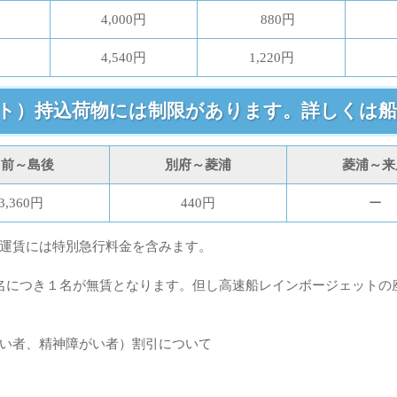
4,000円
880円
4,540円
1,220円
ト）持込荷物には制限があります。詳しくは船
島前～島後
別府～菱浦
菱浦～来
3,360円
440円
ー
運賃には特別急行料金を含みます。
名につき１名が無賃となります。但し高速船レインボージェットの
い者、精神障がい者）割引について