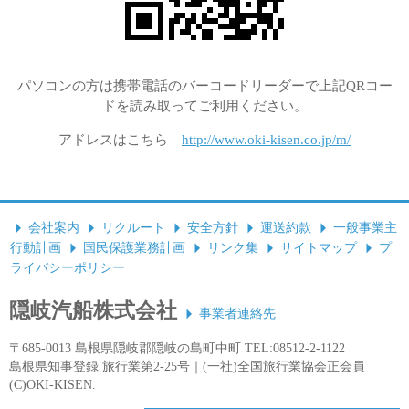
パソコンの方は携帯電話のバーコードリーダーで上記QRコー
ドを読み取ってご利用ください。
アドレスはこちら
http://www.oki-kisen.co.jp/m/
会社案内
リクルート
安全方針
運送約款
一般事業主
行動計画
国民保護業務計画
リンク集
サイトマップ
プ
ライバシーポリシー
隠岐汽船株式会社
事業者連絡先
〒685-0013 島根県隠岐郡隠岐の島町中町 TEL:08512-2-1122
島根県知事登録 旅行業第2-25号｜(一社)全国旅行業協会正会員
(C)OKI-KISEN.