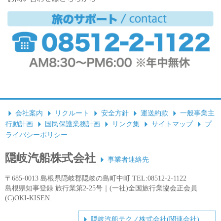
会社案内
リクルート
安全方針
運送約款
一般事業主
行動計画
国民保護業務計画
リンク集
サイトマップ
プ
ライバシーポリシー
隠岐汽船株式会社
事業者連絡先
〒685-0013 島根県隠岐郡隠岐の島町中町 TEL:08512-2-1122
島根県知事登録 旅行業第2-25号｜(一社)全国旅行業協会正会員
(C)OKI-KISEN.
隠岐汽船テクノ株式会社(関連会社)