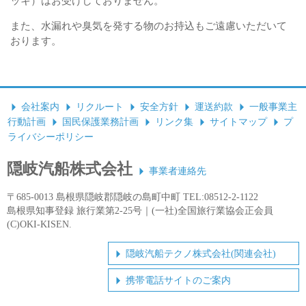
ッキ）はお受けしておりません。
また、水漏れや臭気を発する物のお持込もご遠慮いただいて
おります。
会社案内
リクルート
安全方針
運送約款
一般事業主
行動計画
国民保護業務計画
リンク集
サイトマップ
プ
ライバシーポリシー
隠岐汽船株式会社
事業者連絡先
〒685-0013 島根県隠岐郡隠岐の島町中町 TEL:08512-2-1122
島根県知事登録 旅行業第2-25号｜(一社)全国旅行業協会正会員
(C)OKI-KISEN.
隠岐汽船テクノ株式会社(関連会社)
携帯電話サイトのご案内