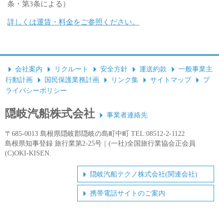
条・第3条による）
詳しくは運賃・料金をご参照ください。
会社案内
リクルート
安全方針
運送約款
一般事業主
行動計画
国民保護業務計画
リンク集
サイトマップ
プ
ライバシーポリシー
隠岐汽船株式会社
事業者連絡先
〒685-0013 島根県隠岐郡隠岐の島町中町 TEL:08512-2-1122
島根県知事登録 旅行業第2-25号｜(一社)全国旅行業協会正会員
(C)OKI-KISEN.
隠岐汽船テクノ株式会社(関連会社)
携帯電話サイトのご案内