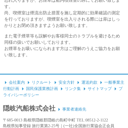
恐れ入りますが、お煙草は船内喫煙室のみにてお願い致しま
す。
尚、喫煙室は煙流出防止措置を施し定期的に効果確認の測定
を行っておりますが、喫煙室を出入りされる際には扉はしっ
かりとお閉め頂きますようお願い致します。
また電子煙草等も誤解やお客様同士のトラブルを避けるため
同様の扱いでお願いしております。
お煙草をお吸いになられます方はご理解のうえご協力をお願
い致します。
会社案内
リクルート
安全方針
運送約款
一般事業主
行動計画
国民保護業務計画
リンク集
サイトマップ
プ
ライバシーポリシー
隠岐汽船株式会社
事業者連絡先
〒685-0013 島根県隠岐郡隠岐の島町中町 TEL:08512-2-1122
島根県知事登録 旅行業第2-25号｜(一社)全国旅行業協会正会員