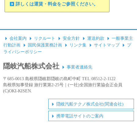
詳しくは運賃・料金をご参照ください。
会社案内
リクルート
安全方針
運送約款
一般事業主
行動計画
国民保護業務計画
リンク集
サイトマップ
プ
ライバシーポリシー
隠岐汽船株式会社
事業者連絡先
〒685-0013 島根県隠岐郡隠岐の島町中町 TEL:08512-2-1122
島根県知事登録 旅行業第2-25号｜(一社)全国旅行業協会正会員
(C)OKI-KISEN.
隠岐汽船テクノ株式会社(関連会社)
携帯電話サイトのご案内