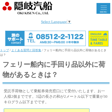
MENU
Select Language
▼
トップ
/
よくある質問と回答集
/
フェリー船内に手回り品以外に荷物があるとき
は？
フェリー船内に手回り品以外に荷
物があるときは？
受託手荷物として乗船券発売窓口にて受付いたします、お一
人様2個までです。3辺の長さの和が2メートル以下で重量が30
キログラム以下までです。