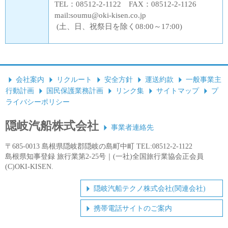
TEL：08512-2-1122 FAX：08512-2-1126
mail:soumu@oki-kisen.co.jp
(土、日、祝祭日を除く08:00～17:00)
会社案内
リクルート
安全方針
運送約款
一般事業主
行動計画
国民保護業務計画
リンク集
サイトマップ
プ
ライバシーポリシー
隠岐汽船株式会社
事業者連絡先
〒685-0013 島根県隠岐郡隠岐の島町中町 TEL:08512-2-1122
島根県知事登録 旅行業第2-25号｜(一社)全国旅行業協会正会員
(C)OKI-KISEN.
隠岐汽船テクノ株式会社(関連会社)
携帯電話サイトのご案内