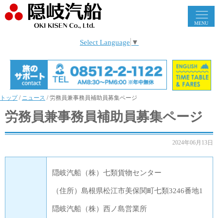
MENU
Select Language
▼
トップ
/
ニュース
/
労務員兼事務員補助員募集ページ
労務員兼事務員補助員募集ページ
2024年06月13日
隠岐汽船（株）七類貨物センター
（住所）島根県松江市美保関町七類3246番地1
隠岐汽船（株）西ノ島営業所