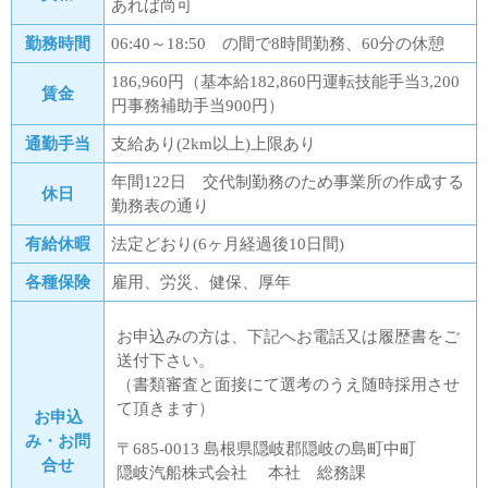
あれば尚可
勤務時間
06:40～18:50 の間で8時間勤務、60分の休憩
186,960円（基本給182,860円運転技能手当3,200
賃金
円事務補助手当900円）
通勤手当
支給あり(2km以上)上限あり
年間122日 交代制勤務のため事業所の作成する
休日
勤務表の通り
有給休暇
法定どおり(6ヶ月経過後10日間)
各種保険
雇用、労災、健保、厚年
お申込みの方は、下記へお電話又は履歴書をご
送付下さい。
（書類審査と面接にて選考のうえ随時採用させ
て頂きます）
お申込
み・お問
〒685-0013 島根県隠岐郡隠岐の島町中町
合せ
隠岐汽船株式会社 本社 総務課