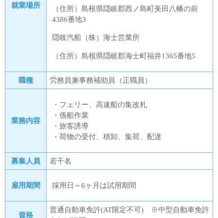
就業場所
（住所）島根県隠岐郡西ノ島町美田八幡の前
4386番地3
隠岐汽船（株）海士営業所
（住所）島根県隠岐郡海士町福井1365番地5
職種
労務員兼事務補助員（正職員）
・フェリー、高速船の集改札
・係船作業
業務内容
・旅客誘導
・荷物の受付、積卸、集荷、配達
募集人員
若干名
雇用期間
採用日～6ヶ月は試用期間
普通自動車免許(AT限定不可) ※中型自動車免許
資格