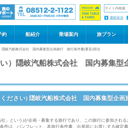
運航状況
予約
船紹介
乗場案内
旅プラン
）隠岐汽船株式会社 国内募集型企画旅行 旅行条件書(要旨)宿泊
い）隠岐汽船株式会社 国内募集型
ください) 隠岐汽船株式会社 国内募集型企画旅
当社」という)が企画・募集する旅行であり、この旅行に参加され
条件は、パンフレット、本旅行条件書、出発前にお渡しする確定書