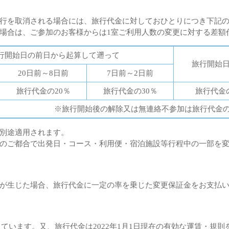
行を取消される場合には、旅行代金に対しておひとりにつき下記
場合は、ご参加のお客様からは1室ご利用人数の変更に対する差額
行開始日の前日から起算して遡って
旅行開始
20日前～8日前
7日前～2日前
旅行代金の20％
旅行代金の30％
旅行代金
※旅行開始後の解除又は無連絡不参加は旅行代金の1
別途適用されます。
のご都合で出発日・コース・利用便・宿泊施設等行程中の一部を
が生じた場合、旅行代金に一定の率を乗じた変更保証金をお支払
としています。又、旅行代金は2022年1月1日現在の有効な運賃・規