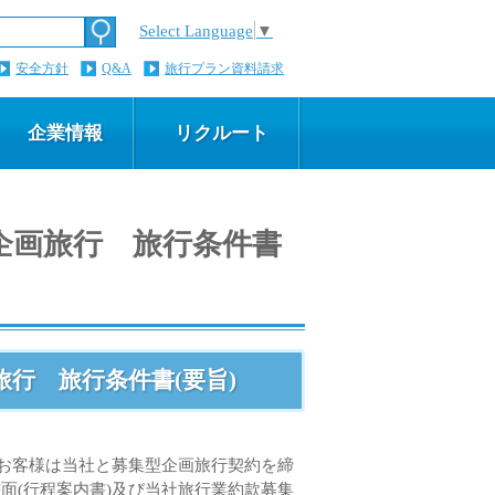
Select Language
▼
安全方針
Q&A
旅行プラン資料請求
企業情報
リクルート
企画旅行 旅行条件書
行 旅行条件書(要旨)
るお客様は当社と募集型企画旅行契約を締
面(行程案内書)及び当社旅行業約款募集