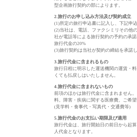
型企画旅行契約の部によります。
2.旅行のお申し込み方法及び契約成立
(1)所定の旅行申込書に記入し、下記
(2)当社は、電話、ファクシミリその
社が電話等による旅行契約の予約の承諾
旅行代金の20%
(3)旅行契約は当社が契約の締結を承
3.旅行代金に含まれるもの
旅行日程に明示した運送機関の運賃・料
くても払戻しはいたしません。
4.旅行代金に含まれないもの
前項のほかは旅行代金に含まれません。
料。障害・疾病に関する医療費。ご希望
(見学料・食事代・写真代・交通費等)
5.旅行代金のお支払い期限及び適用
旅行代金は、旅行開始日の前日から起算
人代金となります。