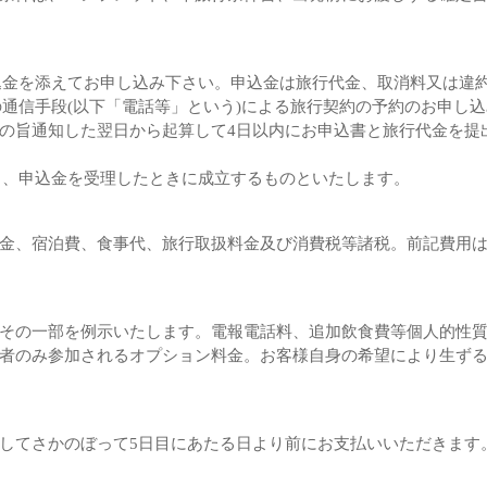
申込金を添えてお申し込み下さい。申込金は旅行代金、取消料又は違
他の通信手段(以下「電話等」という)による旅行契約の予約のお申し
の旨通知した翌日から起算して4日以内にお申込書と旅行代金を提出
諾し、申込金を受理したときに成立するものといたします。
金、宿泊費、食事代、旅行取扱料金及び消費税等諸税。前記費用
その一部を例示いたします。電報電話料、追加飲食費等個人的性
者のみ参加されるオプション料金。お客様自身の希望により生ず
してさかのぼって5日目にあたる日より前にお支払いいただきます