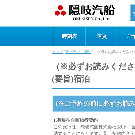
時刻表
運賃
ご
トップ
/
旅プラン 資料
/
（※必ずお読みください
（※必ずお読みくださ
(要旨)宿泊
(※ご予約の前に必ずお読み
1.募集型企画旅行契約
この旅行は、隠岐汽船株式会社(以下「
結することになります。又、契約内容・