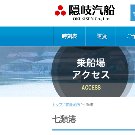
時刻表
運賃
ご
トップ
/
乗場案内
/
七類港
七類港