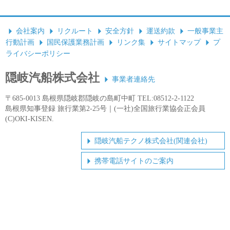
会社案内
リクルート
安全方針
運送約款
一般事業主
行動計画
国民保護業務計画
リンク集
サイトマップ
プ
ライバシーポリシー
隠岐汽船株式会社
事業者連絡先
〒685-0013 島根県隠岐郡隠岐の島町中町 TEL:08512-2-1122
島根県知事登録 旅行業第2-25号｜(一社)全国旅行業協会正会員
(C)OKI-KISEN.
隠岐汽船テクノ株式会社(関連会社)
携帯電話サイトのご案内