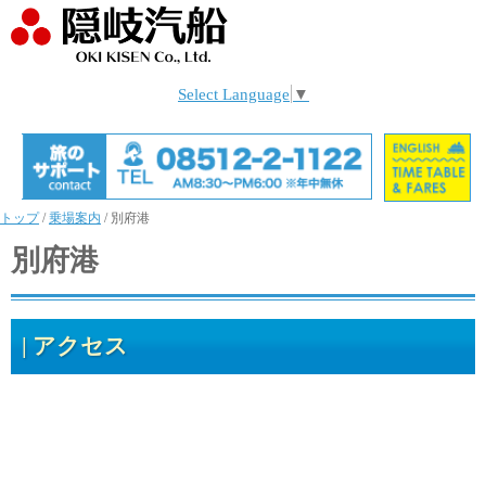
Select Language
▼
トップ
/
乗場案内
/
別府港
別府港
アクセス