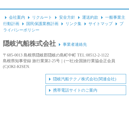
会社案内
リクルート
安全方針
運送約款
一般事業主
行動計画
国民保護業務計画
リンク集
サイトマップ
プ
ライバシーポリシー
隠岐汽船株式会社
事業者連絡先
〒685-0013 島根県隠岐郡隠岐の島町中町 TEL:08512-2-1122
島根県知事登録 旅行業第2-25号｜(一社)全国旅行業協会正会員
(C)OKI-KISEN.
隠岐汽船テクノ株式会社(関連会社)
携帯電話サイトのご案内