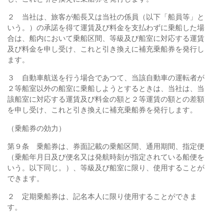
２ 当社は、旅客が船長又は当社の係員（以下「船員等」と
いう。）の承諾を得て運賃及び料金を支払わずに乗船した場
合は、船内において乗船区間、等級及び船室に対応する運賃
及び料金を申し受け、これと引き換えに補充乗船券を発行し
ます。
３ 自動車航送を行う場合であつて、当該自動車の運転者が
２等船室以外の船室に乗船しようとするときは、当社は、当
該船室に対応する運賃及び料金の額と２等運賃の額との差額
を申し受け、これと引き換えに補充乗船券を発行します。
（乗船券の効力）
第９条 乗船券は、券面記載の乗船区間、通用期間、指定便
（乗船年月日及び便名又は発航時刻が指定されている船便を
いう。以下同じ。）、等級及び船室に限り、使用することが
できます。
２ 定期乗船券は、記名本人に限り使用することができま
す。