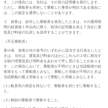
す。この場合には、当社は、その旨の証明書を発行します。
ただし、乗船券を所持して乗船した事実が明白である場合に
は、この規定を通用しないことがあります。
２ 旅客は、紛失した乗船券を発見したときは、その通用期
間の経過後１年以内に限り、前項の証明書を添えて当社に運
賃及び料金の払戻しを請求することができます。
（不正乗船等）
第16条 旅客が次の各号のいずれかに該当する行為をしたと
きは、当社は、運賃及び料金のほかにこれらの２倍に相当す
る額の増運賃及び増料金をあわせて申し受けることがありま
す。この場合において、乗船港が不明のときは当該船便の始
発港をもって乗船港とみなし、乗船した等級が不明のときは
当該船舶の最上等級をもって乗船した等級とみなします。
(１) 船員等の承諾を得ないで、乗船券を持たずに乗船するこ
と。
(２) 無効の乗船券で乗船すること。