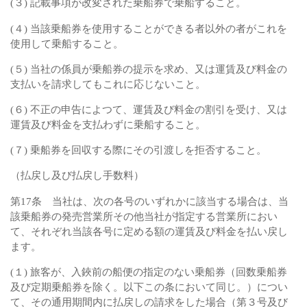
(３) 記載事項が改変された乗船券で乗船すること。
(４) 当該乗船券を使用することができる者以外の者がこれを
使用して乗船すること。
(５) 当社の係員が乗船券の提示を求め、又は運賃及び料金の
支払いを請求してもこれに応じないこと。
(６) 不正の申告によつて、運賃及び料金の割引を受け、又は
運賃及び料金を支払わずに乗船すること。
(７) 乗船券を回収する際にその引渡しを拒否すること。
（払戻し及び払戻し手数料）
第17条 当社は、次の各号のいずれかに該当する場合は、当
該乗船券の発売営業所その他当社が指定する営業所におい
て、それぞれ当該各号に定める額の運賃及び料金を払い戻し
ます。
(１) 旅客が、入鋏前の船便の指定のない乗船券（回数乗船券
及び定期乗船券を除く。以下この条において同じ。）につい
て、その通用期間内に払戻しの請求をした場合（第３号及び