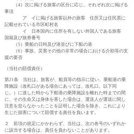
（4）次に掲げる旅客の区分に応じ、それぞれ次に掲げる
事項
ア イに掲げる旅客以外の旅客 住所又は住民票に
記載せれている市区町村名
イ 日本国内に住所を有しない外国人である旅客
国籍及び旅券番号
（5）乗船の日時及び港並びに下船の港
（6）事故、災害その他の非常の場合における介助等の支
援の要否
（当社の賠償責任）
第21条 当社は、旅客が、船員等の指示に従い、乗船港の乗
降施設（改札口がある場合にあっては、改札口。以下同
じ。）に達した時から下船港の乗降施設を離れた時までの間
に、その生命又は身体を害した場合は、運送人が運送に関し
注意を怠らなかったことを証明した場合を除き、これにより
生じた損害について賠償する責任を負います。
２ 前項の規定にかかわらず、当社は、次の各号のいずれか
に該当する場合は、責任を負わないことがあります。