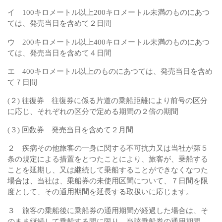
イ 100キロメートル以上200キロメートル未満のものにあつ
ては、発売当日を含めて２日間
ウ 200キロメートル以上400キロメートル未満のものにあつ
ては、発売当日を含めて４日間
エ 400キロメートル以上のものにあつては、発売当日を含め
て７日間
(２) 往復券 往復券に係る片道の乗船距離により前号の区分
に応じ、それぞれの区分で定める期間の２倍の期間
(３) 回数券 発売当日を含めて２月間
２ 疾病その他旅客の一身に関する不可抗力又は当社が第５
条の規定による措置をとつたことにより、旅客が、乗船する
ことを延期し、又は継続して乗船することができなくなつた
場合は、当社は、乗船券の未使用区間について、７日間を限
度として、その通用期間を延長する取扱いに応じます。
３ 旅客の乗船後に乗船券の通用期間が経過した場合は、そ
のまま継続して乗船する間に限り、当該乗船券の通用期間