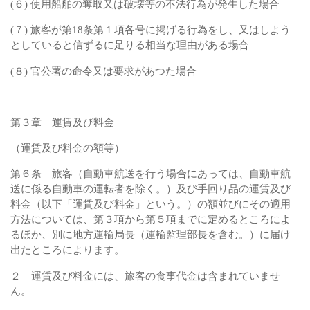
(６) 使用船舶の奪取又は破壊等の不法行為が発生した場合
(７) 旅客が第18条第１項各号に掲げる行為をし、又はしよう
としていると信ずるに足りる相当な理由がある場合
(８) 官公署の命令又は要求があつた場合
第３章 運賃及び料金
（運賃及び料金の額等）
第６条 旅客（自動車航送を行う場合にあっては、自動車航
送に係る自動車の運転者を除く。）及び手回り品の運賃及び
料金（以下「運賃及び料金」という。）の額並びにその適用
方法については、第３項から第５項までに定めるところによ
るほか、別に地方運輸局長（運輸監理部長を含む。）に届け
出たところによります。
２ 運賃及び料金には、旅客の食事代金は含まれていませ
ん。