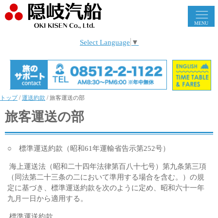
MENU
Select Language
▼
トップ
/
運送約款
/
旅客運送の部
旅客運送の部
○ 標準運送約款（昭和61年運輸省告示第252号）
海上運送法（昭和二十四年法律第百八十七号）第九条第三項
（同法第二十三条の二において準用する場合を含む。）の規
定に基づき、標準運送約款を次のように定め、昭和六十一年
九月一日から適用する。
標準運送約款