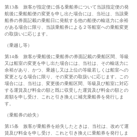
第13条 旅客が指定便に係る乗船券について当該指定便の発
航後に乗船船便の変更を申し出た場合には、当社は、当該乗
船券の券面記載の乗船日に発航する他の船便の輸送力に余裕
がある場合に限り、当該乗船券による２等船室への乗船変更
の取扱いに応じます。
（乗越し等）
第14条 旅客が乗船後に乗船券の券面記載の乗船区間、等級
又は船室の変更を申し出た場合には、当社は、その輸送力に
余裕があり、かつ、乗越し又は上位の等級若しくは船室への
変更となる場合に限り、その変更の取扱いに応じます。この
場合には、当社は、変更後の乗船区間、等級及び船室に対応
する運賃及び料金の額と既に収受した運賃及び料金の額との
差額を申し受け、これと引き換えに補充乗船券を発行しま
す。
（乗船券の紛失）
第15条 族客が乗船券を紛失したときは、当社は、改めて運
賃及び料金を申し受け、これと引き換えに乗船券を発行しま