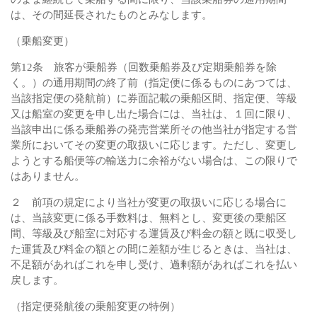
は、その間延長されたものとみなします。
（乗船変更）
第12条 旅客が乗船券（回数乗船券及び定期乗船券を除
く。）の通用期間の終了前（指定便に係るものにあつては、
当該指定便の発航前）に券面記載の乗船区間、指定便、等級
又は船室の変更を申し出た場合には、当社は、１回に限り、
当該申出に係る乗船券の発売営業所その他当社が指定する営
業所においてその変更の取扱いに応じます。ただし、変更し
ようとする船便等の輸送力に余裕がない場合は、この限りで
はありません。
２ 前項の規定により当社が変更の取扱いに応じる場合に
は、当該変更に係る手数料は、無料とし、変更後の乗船区
間、等級及び船室に対応する運賃及び料金の額と既に収受し
た運賃及び料金の額との間に差額が生じるときは、当社は、
不足額があればこれを申し受け、過剰額があればこれを払い
戻します。
（指定便発航後の乗船変更の特例）