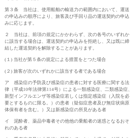
第３条 当社は、使用船舶の輸送力の範囲内において、運送
の申込みの順序により、旅客及び手回り品の運送契約の申込
みに応じます。
２ 当社は、前項の規定にかかわらず、次の各号のいずれか
に該当する場合は、運送契約の申込みを拒絶し、又は既に締
結した運送契約を解除することがあります。
(１) 当社が第５条の規定による措置をとつた場合
(２) 旅客が次のいずれかに該当する者である場合
ア 感染症の予防及び感染症の患者に対する医療に関する法
律（平成10年法律第114号）による一類感染症、二類感染症、
新型インフルエンザ等感染症若しくは指定感染症（入院を必
要とするものに限る。）の患者（疑似症患者及び無症状病原
体保有者を含む。）又は新感染症の所見がある者
イ 泥酔者、薬品中毒者その他他の乗船者の迷惑となるおそ
れのある者