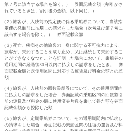
第７号に該当する場合を除く。） 券面記載金額（割引がさ
れているときは、割引後の金額。以下同じ。）
(２) 旅客が、入鋏前の指定便に係る乗船券について、当該指
定便の発航前に払戻しの請求をした場合（次号及び第７号に
該当する場合を除く。） 券面記載金額
(３) 死亡、疾病その他旅客の一身に関する不可抗力により、
旅客が、乗船することを取り止め、又は継続して乗船するこ
とができなくなつたことを証明した場合において、乗船券の
通用期間の経過後30日以内に払戻しの請求をしたとき。 券
面記載金額と既使用区間に対応する運賃及び料金の額との差
額
(４) 旅客が、入鋏前の回数乗船券について、その通用期間内
に払戻しの請求をした場合 券面記載の乗船区間の回数割引
前の運賃及び料金の額に使用済券片数を乗じて得た額を券面
記載金額から控除した額
(５) 旅客が、定期乗船券について、その通用期間内に払戻し
の請求をした場合 券面記載の乗船区間の往復の運賃及び料