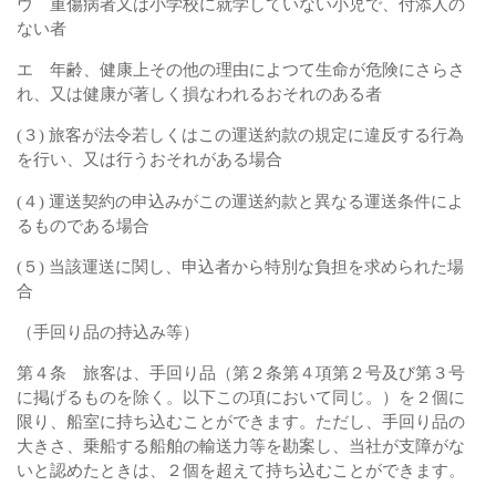
ウ 重傷病者又は小学校に就学していない小児で、付添人の
ない者
エ 年齢、健康上その他の理由によつて生命が危険にさらさ
れ、又は健康が著しく損なわれるおそれのある者
(３) 旅客が法令若しくはこの運送約款の規定に違反する行為
を行い、又は行うおそれがある場合
(４) 運送契約の申込みがこの運送約款と異なる運送条件によ
るものである場合
(５) 当該運送に関し、申込者から特別な負担を求められた場
合
（手回り品の持込み等）
第４条 旅客は、手回り品（第２条第４項第２号及び第３号
に掲げるものを除く。以下この項において同じ。）を２個に
限り、船室に持ち込むことができます。ただし、手回り品の
大きさ、乗船する船舶の輸送力等を勘案し、当社が支障がな
いと認めたときは、２個を超えて持ち込むことができます。