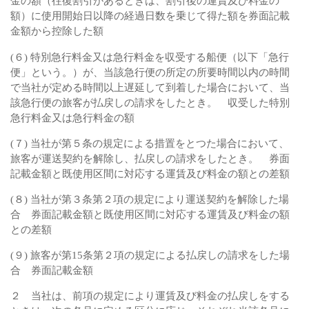
金の額（往復割引があるときは、割引後の運賃及び料金の
額）に使用開始日以降の経過日数を乗じて得た額を券面記載
金額から控除した額
(６) 特別急行料金又は急行料金を収受する船便（以下「急行
便」という。）が、当該急行便の所定の所要時間以内の時間
で当社が定める時間以上遅延して到着した場合において、当
該急行便の旅客が払戻しの請求をしたとき。 収受した特別
急行料金又は急行料金の額
(７) 当社が第５条の規定による措置をとつた場合において、
旅客が運送契約を解除し、払戻しの請求をしたとき。 券面
記載金額と既使用区間に対応する運賃及び料金の額との差額
(８) 当社が第３条第２項の規定により運送契約を解除した場
合 券面記載金額と既使用区間に対応する運賃及び料金の額
との差額
(９) 旅客が第15条第２項の規定による払戻しの請求をした場
合 券面記載金額
２ 当社は、前項の規定により運賃及び料金の払戻しをする