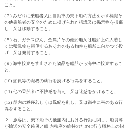
こと。
(７) みだりに乗船者又は自動車の乗下船の方法を示す標識そ
の他乗船者の安全のために掲げられた標識又は掲示物を損傷
し、又は移動すること。
(８) 石、ガラスびん、金属片その他船舶又は船舶上の人若し
くは積載物を損傷するおそれのある物件を船舶に向かつて投
げ、又は発射すること。
(９) 海中投棄を禁止された物品を船舶から海中に投棄するこ
と。
(10) 船員等の職務の執行を妨げる行為をすること。
(11) 他の乗船者に不快感を与え、又は迷惑をかけること。
(12) 船内の秩序若しくは風紀を乱し、又は衛生に害のある行
為をすること。
２ 旅客は、乗下船その他船内における行動に関し、船員等
が輸送の安全確保と船 内秩序の維持のために行う職務上の指