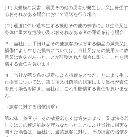
(１) 大規模な災害、震災その他の災害が発生し、又は発生す
るおそれがある場合において運送を行う場合
(２) 運送に伴い通常生ずる振動その他の事情により生命又は
身体に重大な危険が及ぶおそれがある者の運送を行う場合
３ 当社は、手回り品その他旅客の保管する物品の滅失又は
損傷により生じた損害については、当社又はその使用人に故
意又は過失があったことが証明された場合に限り、これを賠
償する責任を負います。
４ 当社が第５条の規定による措置をとつたことにより生じ
た損害については、第１項又は前項の規定により当社が責任
を負う場合を除き、当社は、これを賠償する責任を負いませ
ん。
（旅客に対する賠償請求）
第22条 旅客が、その故意若しくは過失により、又は法令若
しくはこの運送約款を守らなかったことにより当社に損害を
与えた場合は、当社は、当該旅客に対し、その損害の賠償を