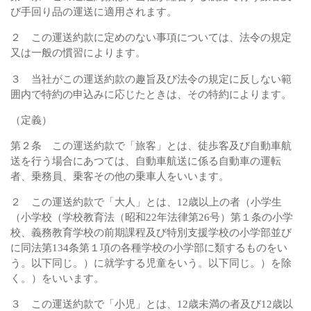
び手回り品の運送に適用されます。
２ この運送約款に定めのない事項については、法令の規定
又は一般の慣習によります。
３ 当社がこの運送約款の趣旨及び法令の規定に反しない範
囲内で特約の申込みに応じたときは、その特約によります。
（定義）
第２条 この運送約款で「旅客」とは、徒歩客及び自動車航
送を行う場合にあつては、自動車航送に係る自動車の運転
者、乗務員、乗客その他の乗車人をいいます。
２ この運送約款で「大人」とは、12歳以上の者（小学生
（小学校（学校教育法（昭和22年法律第26号）第１条の小学
校、義務教育学校の前期課程及び特別支援学校の小学部並び
に同法第134条第１項の各種学校の小学部に類するものをい
う。以下同じ。）に就学する児童をいう。以下同じ。）を除
く。）をいいます。
３ この運送約款で「小児」とは、12歳未満の者及び12歳以