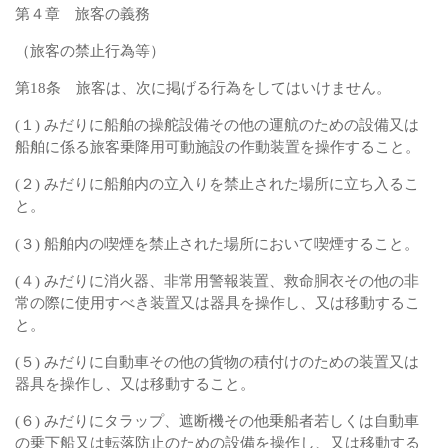
第４章 旅客の義務
（旅客の禁止行為等）
第18条 旅客は、次に掲げる行為をしてはいけません。
(１) みだりに船舶の操舵設備その他の運航のための設備又は
船舶に係る旅客乗降用可動施設の作動装置を操作すること。
(２) みだりに船舶内の立入りを禁止された場所に立ち入るこ
と。
(３) 船舶内の喫煙を禁止された場所において喫煙すること。
(４) みだりに消火器、非常用警報装置、救命胴衣その他の非
常の際に使用すべき装置又は器具を操作し、又は移動するこ
と。
(５) みだりに自動車その他の貨物の積付けのための装置又は
器具を操作し、又は移動すること。
(６) みだりにタラップ、遮断機その他乗船者若しくは自動車
の乗下船又は転落防止のための設備を操作し、又は移動する