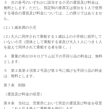
３ 次の各号のいずれかに該当する小児の運賃及び料金は、
無料とします。ただし、指定制の座席又は寝台を１人で使用
する場合の運賃及び料金については、この限りではありませ
ん。
(１) １歳未満の小児
(２) 大人に同伴されて乗船する１歳以上の小学校に就学して
いない小児（団体として乗船する者及び大人１人につき１人
を超えて同伴されて乗船する者を除く。）
４ 重量の和が20キログラム以下の手回り品の料金は、無料
とします。
５ 第２条第４項第２号及び第３号に掲げる手回り品の料金
は、無料とします。
第７条 削除
（運賃及び料金の収受）
第８条 当社は、営業所において所定の運賃及び料金を収受
し、これと引き換えに乗船券を発行します。