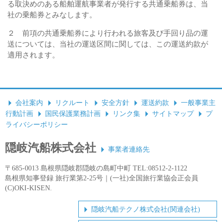
る取決めのある船舶運航事業者が発行する共通乗船券は、当
社の乗船券とみなします。
２ 前項の共通乗船券により行われる旅客及び手回り品の運
送については、当社の運送区間に関しては、この運送約款が
適用されます。
会社案内
リクルート
安全方針
運送約款
一般事業主
行動計画
国民保護業務計画
リンク集
サイトマップ
プ
ライバシーポリシー
隠岐汽船株式会社
事業者連絡先
〒685-0013 島根県隠岐郡隠岐の島町中町 TEL:08512-2-1122
島根県知事登録 旅行業第2-25号｜(一社)全国旅行業協会正会員
(C)OKI-KISEN.
隠岐汽船テクノ株式会社(関連会社)