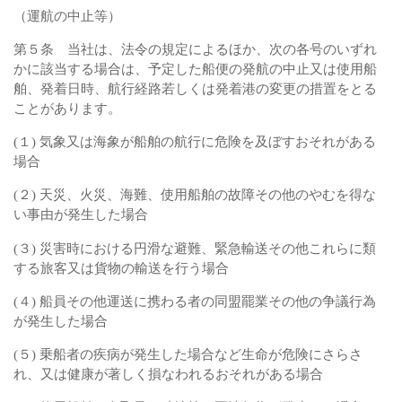
（運航の中止等）
第５条 当社は、法令の規定によるほか、次の各号のいずれ
かに該当する場合は、予定した船便の発航の中止又は使用船
舶、発着日時、航行経路若しくは発着港の変更の措置をとる
ことがあります。
(１) 気象又は海象が船舶の航行に危険を及ぼすおそれがある
場合
(２) 天災、火災、海難、使用船舶の故障その他のやむを得な
い事由が発生した場合
(３) 災害時における円滑な避難、緊急輸送その他これらに類
する旅客又は貨物の輸送を行う場合
(４) 船員その他運送に携わる者の同盟罷業その他の争議行為
が発生した場合
(５) 乗船者の疾病が発生した場合など生命が危険にさらさ
れ、又は健康が著しく損なわれるおそれがある場合