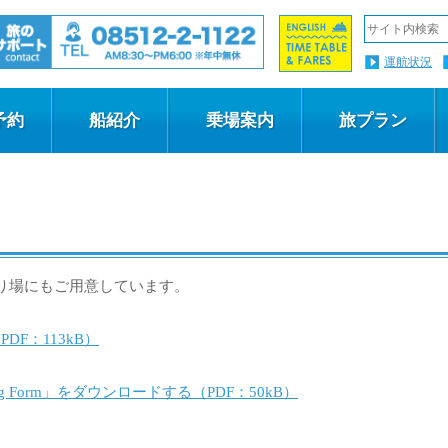
運航状況
予約
船紹介
乗場案内
旅プラン
り場にもご用意しています。
F：113kB）
 Boarding Form」をダウンロードする（PDF：50kB）