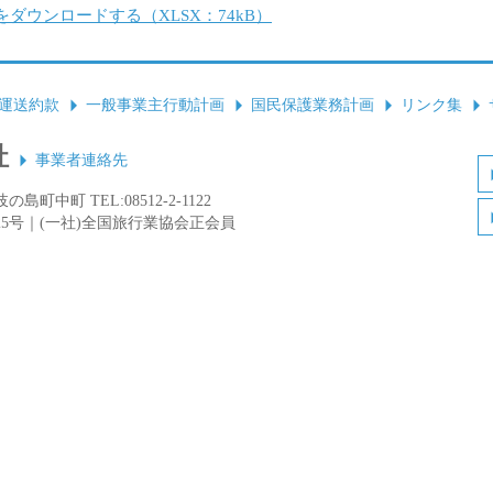
ダウンロードする（XLSX：74kB）
運送約款
一般事業主行動計画
国民保護業務計画
リンク集
社
事業者連絡先
島町中町 TEL:08512-2-1122
25号｜(一社)全国旅行業協会正会員