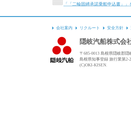
「「二輪固縛承諾乗船申込書」」を
会社案内
リクルート
安全方針
隠岐汽船株式会
〒685-0013 島根県隠岐郡隠岐の
島根県知事登録 旅行業第2-
(C)OKI-KISEN.