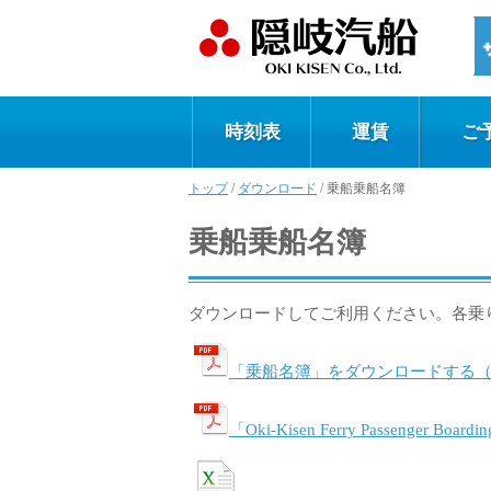
時刻表
運賃
ご
トップ
/
ダウンロード
/
乗船乗船名簿
乗船乗船名簿
ダウンロードしてご利用ください。各乗
「乗船名簿」をダウンロードする（PD
「Oki-Kisen Ferry Passenger