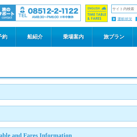
運航状況
予約
船紹介
乗場案内
旅プラン
able and Fares Information