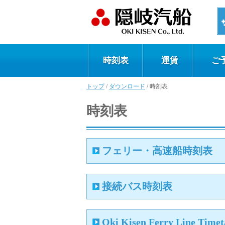
時刻表
運賃
ご
トップ
/
ダウンロード
/
時刻表
時刻表
フェリー・高速船時刻表
接続バス時刻表
Oki Kisen Ferry Line Timet