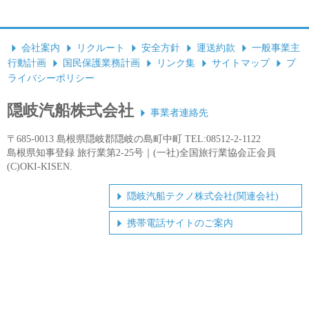
会社案内
リクルート
安全方針
運送約款
一般事業主
行動計画
国民保護業務計画
リンク集
サイトマップ
プ
ライバシーポリシー
隠岐汽船株式会社
事業者連絡先
〒685-0013 島根県隠岐郡隠岐の島町中町 TEL:08512-2-1122
島根県知事登録 旅行業第2-25号｜(一社)全国旅行業協会正会員
(C)OKI-KISEN.
隠岐汽船テクノ株式会社(関連会社)
携帯電話サイトのご案内